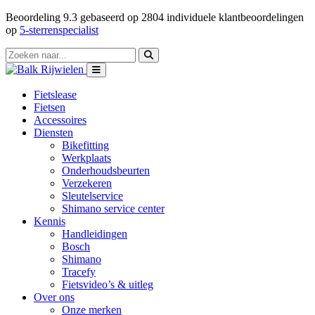
Beoordeling
9.3
gebaseerd op
2804
individuele klantbeoordelingen
op
5-sterrenspecialist
Fietslease
Fietsen
Accessoires
Diensten
Bikefitting
Werkplaats
Onderhoudsbeurten
Verzekeren
Sleutelservice
Shimano service center
Kennis
Handleidingen
Bosch
Shimano
Tracefy
Fietsvideo’s & uitleg
Over ons
Onze merken