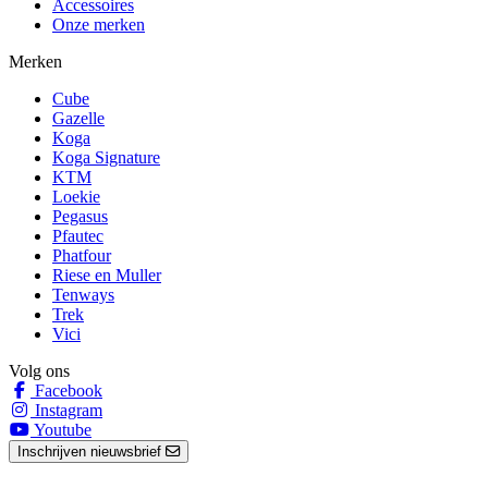
Accessoires
Onze merken
Merken
Cube
Gazelle
Koga
Koga Signature
KTM
Loekie
Pegasus
Pfautec
Phatfour
Riese en Muller
Tenways
Trek
Vici
Volg ons
Facebook
Instagram
Youtube
Inschrijven nieuwsbrief