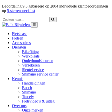
Beoordeling
9.3
gebaseerd op
2804
individuele klantbeoordelingen
op
5-sterrenspecialist
Fietslease
Fietsen
Accessoires
Diensten
Bikefitting
Werkplaats
Onderhoudsbeurten
Verzekeren
Sleutelservice
Shimano service center
Kennis
Handleidingen
Bosch
Shimano
Tracefy
Fietsvideo’s & uitleg
Over ons
Onze merken