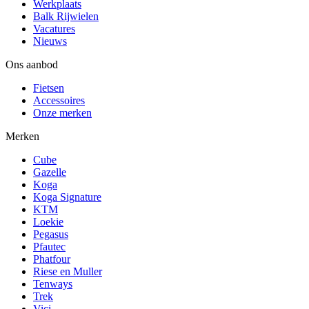
Werkplaats
Balk Rijwielen
Vacatures
Nieuws
Ons aanbod
Fietsen
Accessoires
Onze merken
Merken
Cube
Gazelle
Koga
Koga Signature
KTM
Loekie
Pegasus
Pfautec
Phatfour
Riese en Muller
Tenways
Trek
Vici