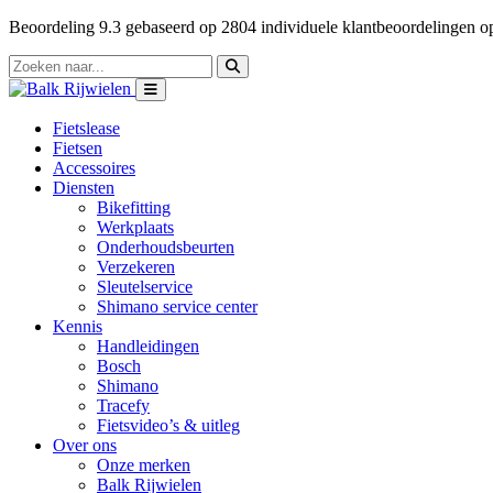
Beoordeling
9.3
gebaseerd op
2804
individuele klantbeoordelingen 
Fietslease
Fietsen
Accessoires
Diensten
Bikefitting
Werkplaats
Onderhoudsbeurten
Verzekeren
Sleutelservice
Shimano service center
Kennis
Handleidingen
Bosch
Shimano
Tracefy
Fietsvideo’s & uitleg
Over ons
Onze merken
Balk Rijwielen