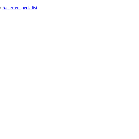
op
5-sterrenspecialist