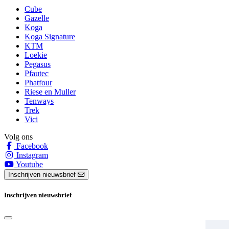
Cube
Gazelle
Koga
Koga Signature
KTM
Loekie
Pegasus
Pfautec
Phatfour
Riese en Muller
Tenways
Trek
Vici
Volg ons
Facebook
Instagram
Youtube
Inschrijven nieuwsbrief
Inschrijven nieuwsbrief