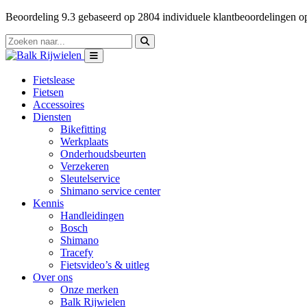
Beoordeling
9.3
gebaseerd op
2804
individuele klantbeoordelingen 
Fietslease
Fietsen
Accessoires
Diensten
Bikefitting
Werkplaats
Onderhoudsbeurten
Verzekeren
Sleutelservice
Shimano service center
Kennis
Handleidingen
Bosch
Shimano
Tracefy
Fietsvideo’s & uitleg
Over ons
Onze merken
Balk Rijwielen