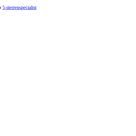
op
5-sterrenspecialist