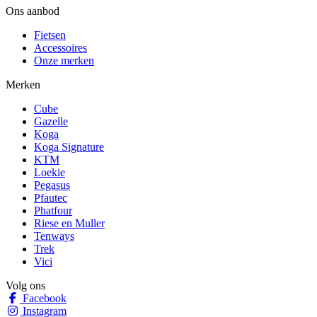
Ons aanbod
Fietsen
Accessoires
Onze merken
Merken
Cube
Gazelle
Koga
Koga Signature
KTM
Loekie
Pegasus
Pfautec
Phatfour
Riese en Muller
Tenways
Trek
Vici
Volg ons
Facebook
Instagram