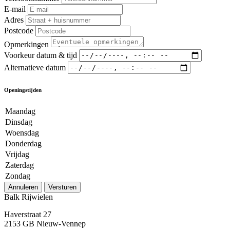
E-mail
Adres
Postcode
Opmerkingen
Voorkeur datum & tijd
Alternatieve datum
Openingstijden
Maandag
Dinsdag
Woensdag
Donderdag
Vrijdag
Zaterdag
Zondag
Annuleren
Versturen
Balk Rijwielen
Haverstraat 27
2153 GB Nieuw-Vennep