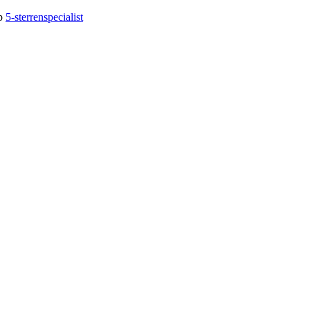
op
5-sterrenspecialist