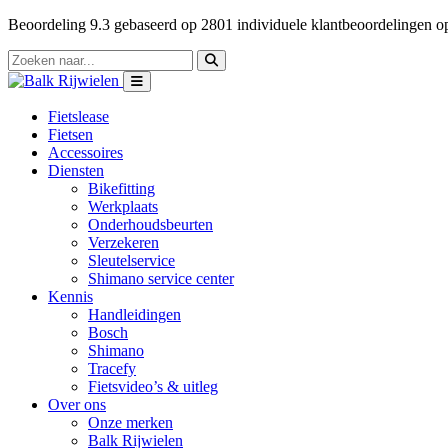
Beoordeling
9.3
gebaseerd op
2801
individuele klantbeoordelingen 
Fietslease
Fietsen
Accessoires
Diensten
Bikefitting
Werkplaats
Onderhoudsbeurten
Verzekeren
Sleutelservice
Shimano service center
Kennis
Handleidingen
Bosch
Shimano
Tracefy
Fietsvideo’s & uitleg
Over ons
Onze merken
Balk Rijwielen