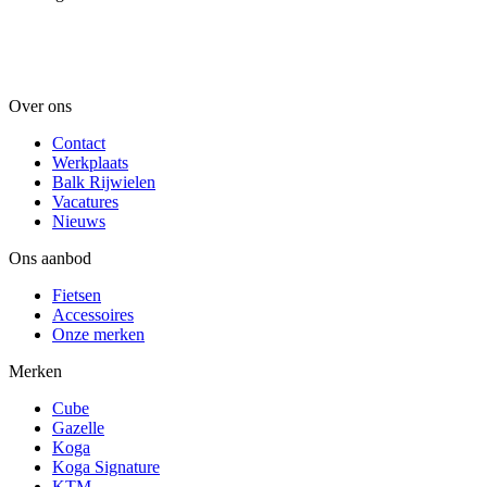
Over ons
Contact
Werkplaats
Balk Rijwielen
Vacatures
Nieuws
Ons aanbod
Fietsen
Accessoires
Onze merken
Merken
Cube
Gazelle
Koga
Koga Signature
KTM