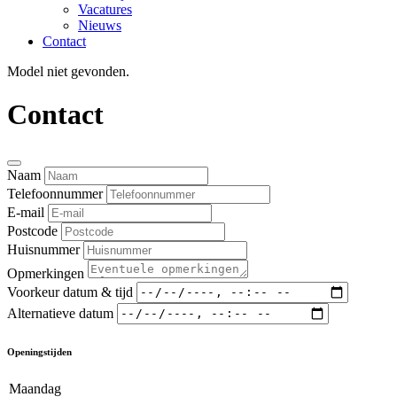
Vacatures
Nieuws
Contact
Model niet gevonden.
Contact
Naam
Telefoonnummer
E-mail
Postcode
Huisnummer
Opmerkingen
Voorkeur datum & tijd
Alternatieve datum
Openingstijden
Maandag