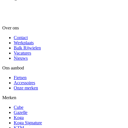
Over ons
Contact
Werkplaats
Balk Rijwielen
Vacatures
Nieuws
Ons aanbod
Fietsen
Accessoires
Onze merken
Merken
Cube
Gazelle
Koga
Koga Signature
KTM