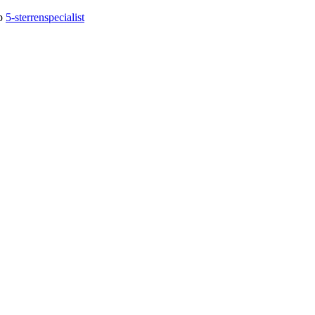
op
5-sterrenspecialist