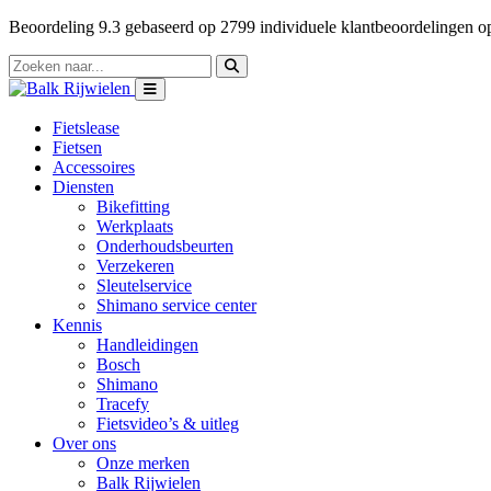
Beoordeling
9.3
gebaseerd op
2799
individuele klantbeoordelingen 
Fietslease
Fietsen
Accessoires
Diensten
Bikefitting
Werkplaats
Onderhoudsbeurten
Verzekeren
Sleutelservice
Shimano service center
Kennis
Handleidingen
Bosch
Shimano
Tracefy
Fietsvideo’s & uitleg
Over ons
Onze merken
Balk Rijwielen