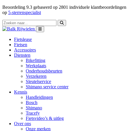
Beoordeling
9.3
gebaseerd op
2801
individuele klantbeoordelingen
op
5-sterrenspecialist
Fietslease
Fietsen
Accessoires
Diensten
Bikefitting
Werkplaats
Onderhoudsbeurten
Verzekeren
Sleutelservice
Shimano service center
Kennis
Handleidingen
Bosch
Shimano
Tracefy
Fietsvideo’s & uitleg
Over ons
Onze merken