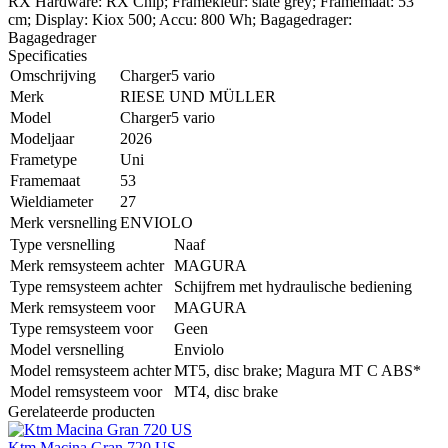
RX Hardware: RX Chip; Framekleur: slate grey; Framemaat: 53
cm; Display: Kiox 500; Accu: 800 Wh; Bagagedrager:
Bagagedrager
Specificaties
Omschrijving
Charger5 vario
Merk
RIESE UND MÜLLER
Model
Charger5 vario
Modeljaar
2026
Frametype
Uni
Framemaat
53
Wieldiameter
27
Merk versnelling
ENVIOLO
Type versnelling
Naaf
Merk remsysteem achter
MAGURA
Type remsysteem achter
Schijfrem met hydraulische bediening
Merk remsysteem voor
MAGURA
Type remsysteem voor
Geen
Model versnelling
Enviolo
Model remsysteem achter
MT5, disc brake; Magura MT C ABS*
Model remsysteem voor
MT4, disc brake
Gerelateerde producten
Ktm Macina Gran 720 US