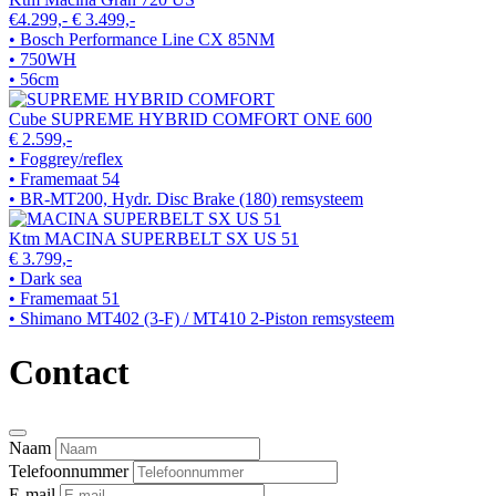
€4.299,-
€ 3.499,-
• Bosch Performance Line CX 85NM
• 750WH
• 56cm
Cube SUPREME HYBRID COMFORT ONE 600
€ 2.599,-
• Foggrey/reflex
• Framemaat 54
• BR-MT200, Hydr. Disc Brake (180) remsysteem
Ktm MACINA SUPERBELT SX US 51
€ 3.799,-
• Dark sea
• Framemaat 51
• Shimano MT402 (3-F) / MT410 2-Piston remsysteem
Contact
Naam
Telefoonnummer
E-mail