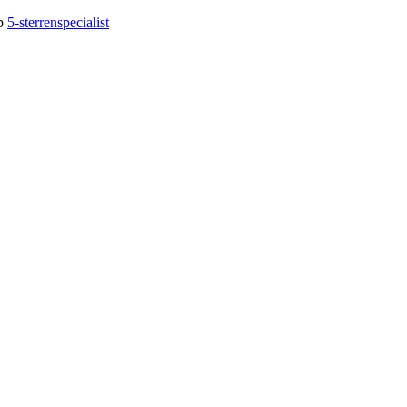
op
5-sterrenspecialist