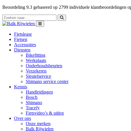
Beoordeling
9.3
gebaseerd op
2799
individuele klantbeoordelingen 
Fietslease
Fietsen
Accessoires
Diensten
Bikefitting
Werkplaats
Onderhoudsbeurten
Verzekeren
Sleutelservice
Shimano service center
Kennis
Handleidingen
Bosch
Shimano
Tracefy
Fietsvideo’s & uitleg
Over ons
Onze merken
Balk Rijwielen