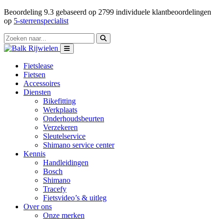
Beoordeling
9.3
gebaseerd op
2799
individuele klantbeoordelingen
op
5-sterrenspecialist
Fietslease
Fietsen
Accessoires
Diensten
Bikefitting
Werkplaats
Onderhoudsbeurten
Verzekeren
Sleutelservice
Shimano service center
Kennis
Handleidingen
Bosch
Shimano
Tracefy
Fietsvideo’s & uitleg
Over ons
Onze merken