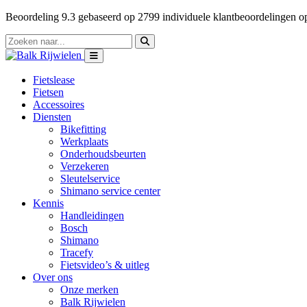
Beoordeling
9.3
gebaseerd op
2799
individuele klantbeoordelingen 
Fietslease
Fietsen
Accessoires
Diensten
Bikefitting
Werkplaats
Onderhoudsbeurten
Verzekeren
Sleutelservice
Shimano service center
Kennis
Handleidingen
Bosch
Shimano
Tracefy
Fietsvideo’s & uitleg
Over ons
Onze merken
Balk Rijwielen