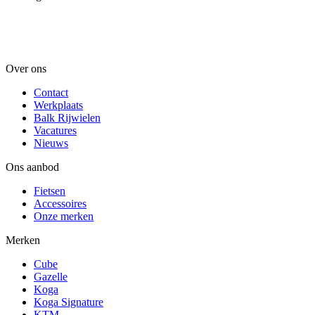
Over ons
Contact
Werkplaats
Balk Rijwielen
Vacatures
Nieuws
Ons aanbod
Fietsen
Accessoires
Onze merken
Merken
Cube
Gazelle
Koga
Koga Signature
KTM