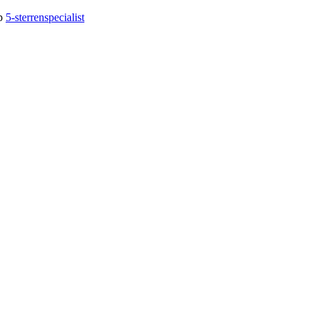
op
5-sterrenspecialist