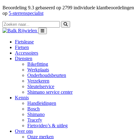
Beoordeling
9.3
gebaseerd op
2799
individuele klantbeoordelingen
op
5-sterrenspecialist
Fietslease
Fietsen
Accessoires
Diensten
Bikefitting
Werkplaats
Onderhoudsbeurten
Verzekeren
Sleutelservice
Shimano service center
Kennis
Handleidingen
Bosch
Shimano
Tracefy
Fietsvideo’s & uitleg
Over ons
Onze merken