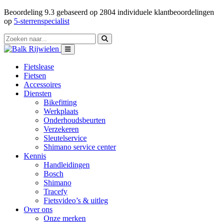
Beoordeling
9.3
gebaseerd op
2804
individuele klantbeoordelingen
op
5-sterrenspecialist
Fietslease
Fietsen
Accessoires
Diensten
Bikefitting
Werkplaats
Onderhoudsbeurten
Verzekeren
Sleutelservice
Shimano service center
Kennis
Handleidingen
Bosch
Shimano
Tracefy
Fietsvideo’s & uitleg
Over ons
Onze merken