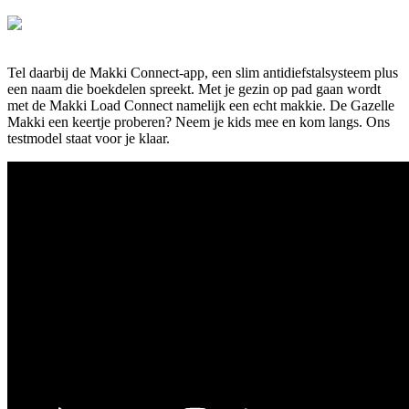
Tel daarbij de Makki Connect-app, een slim antidiefstalsysteem plus
een naam die boekdelen spreekt. Met je gezin op pad gaan wordt
met de Makki Load Connect namelijk een echt makkie. De Gazelle
Makki een keertje proberen? Neem je kids mee en kom langs. Ons
testmodel staat voor je klaar.