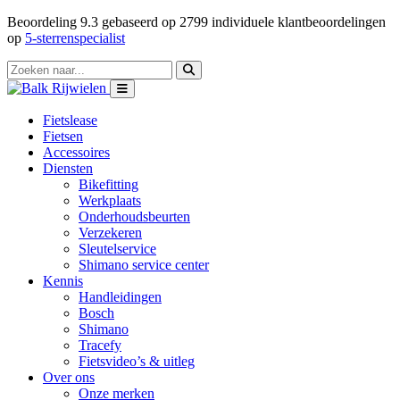
Beoordeling
9.3
gebaseerd op
2799
individuele klantbeoordelingen
op
5-sterrenspecialist
Fietslease
Fietsen
Accessoires
Diensten
Bikefitting
Werkplaats
Onderhoudsbeurten
Verzekeren
Sleutelservice
Shimano service center
Kennis
Handleidingen
Bosch
Shimano
Tracefy
Fietsvideo’s & uitleg
Over ons
Onze merken