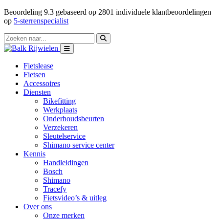
Beoordeling
9.3
gebaseerd op
2801
individuele klantbeoordelingen
op
5-sterrenspecialist
Fietslease
Fietsen
Accessoires
Diensten
Bikefitting
Werkplaats
Onderhoudsbeurten
Verzekeren
Sleutelservice
Shimano service center
Kennis
Handleidingen
Bosch
Shimano
Tracefy
Fietsvideo’s & uitleg
Over ons
Onze merken