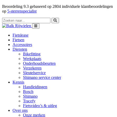
Beoordeling
9.3
gebaseerd op
2804
individuele klantbeoordelingen
op
5-sterrenspecialist
Fietslease
Fietsen
Accessoires
Diensten
Bikefitting
Werkplaats
Onderhoudsbeurten
Verzekeren
Sleutelservice
Shimano service center
Kennis
Handleidingen
Bosch
Shimano
Tracefy
Fietsvideo’s & uitleg
Over ons
Onze merken