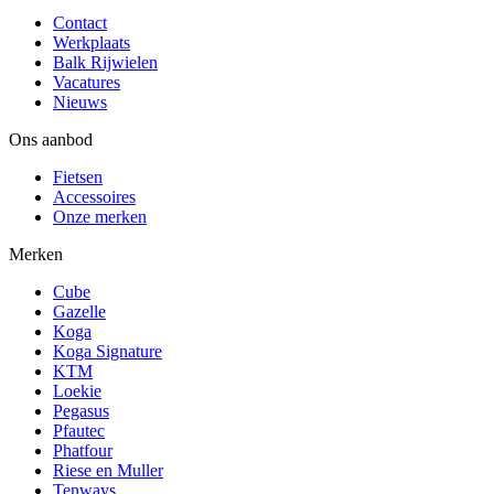
Contact
Werkplaats
Balk Rijwielen
Vacatures
Nieuws
Ons aanbod
Fietsen
Accessoires
Onze merken
Merken
Cube
Gazelle
Koga
Koga Signature
KTM
Loekie
Pegasus
Pfautec
Phatfour
Riese en Muller
Tenways