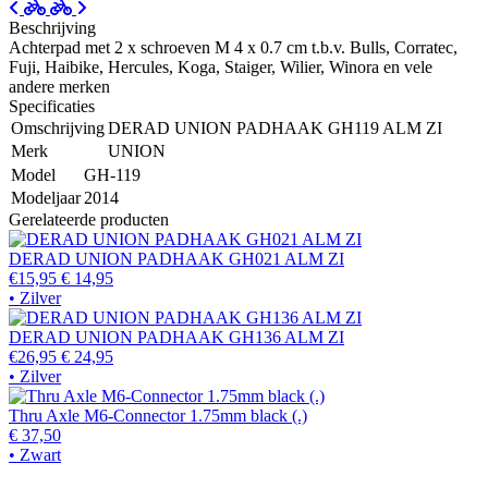
Beschrijving
Achterpad met 2 x schroeven M 4 x 0.7 cm t.b.v. Bulls, Corratec,
Fuji, Haibike, Hercules, Koga, Staiger, Wilier, Winora en vele
andere merken
Specificaties
Omschrijving
DERAD UNION PADHAAK GH119 ALM ZI
Merk
UNION
Model
GH-119
Modeljaar
2014
Gerelateerde producten
DERAD UNION PADHAAK GH021 ALM ZI
€15,95
€ 14,95
• Zilver
DERAD UNION PADHAAK GH136 ALM ZI
€26,95
€ 24,95
• Zilver
Thru Axle M6-Connector 1.75mm black (.)
€ 37,50
• Zwart