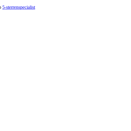
op
5-sterrenspecialist