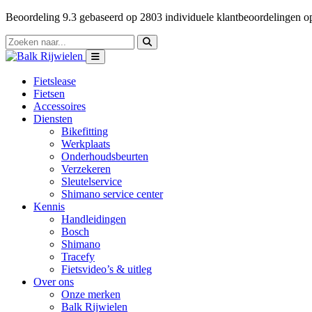
Beoordeling
9.3
gebaseerd op
2803
individuele klantbeoordelingen 
Fietslease
Fietsen
Accessoires
Diensten
Bikefitting
Werkplaats
Onderhoudsbeurten
Verzekeren
Sleutelservice
Shimano service center
Kennis
Handleidingen
Bosch
Shimano
Tracefy
Fietsvideo’s & uitleg
Over ons
Onze merken
Balk Rijwielen