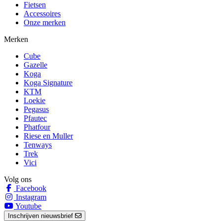
Fietsen
Accessoires
Onze merken
Merken
Cube
Gazelle
Koga
Koga Signature
KTM
Loekie
Pegasus
Pfautec
Phatfour
Riese en Muller
Tenways
Trek
Vici
Volg ons
Facebook
Instagram
Youtube
Inschrijven nieuwsbrief