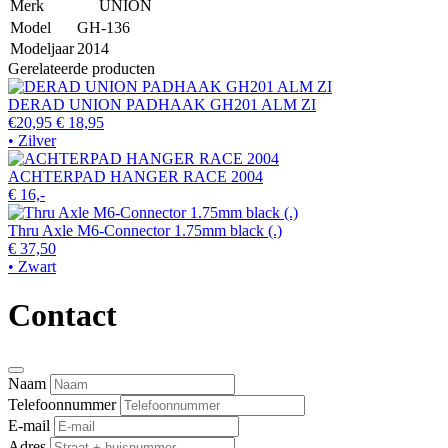
Merk
UNION
Model
GH-136
Modeljaar
2014
Gerelateerde producten
DERAD UNION PADHAAK GH201 ALM ZI
€20,95
€ 18,95
• Zilver
ACHTERPAD HANGER RACE 2004
€ 16,-
Thru Axle M6-Connector 1.75mm black (.)
€ 37,50
• Zwart
Contact
Naam
Telefoonnummer
E-mail
Adres