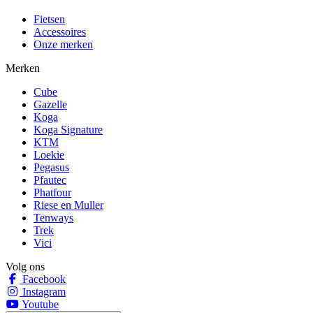
Fietsen
Accessoires
Onze merken
Merken
Cube
Gazelle
Koga
Koga Signature
KTM
Loekie
Pegasus
Pfautec
Phatfour
Riese en Muller
Tenways
Trek
Vici
Volg ons
Facebook
Instagram
Youtube