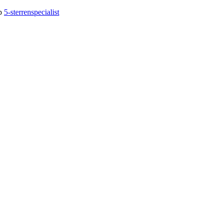
op
5-sterrenspecialist