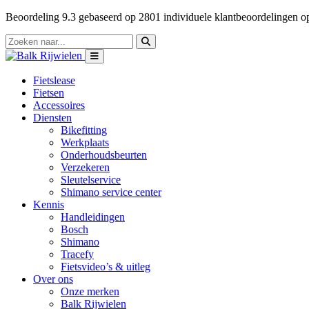
Beoordeling
9.3
gebaseerd op
2801
individuele klantbeoordelingen 
Fietslease
Fietsen
Accessoires
Diensten
Bikefitting
Werkplaats
Onderhoudsbeurten
Verzekeren
Sleutelservice
Shimano service center
Kennis
Handleidingen
Bosch
Shimano
Tracefy
Fietsvideo’s & uitleg
Over ons
Onze merken
Balk Rijwielen