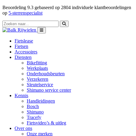
Beoordeling
9.3
gebaseerd op
2804
individuele klantbeoordelingen
op
5-sterrenspecialist
Fietslease
Fietsen
Accessoires
Diensten
Bikefitting
Werkplaats
Onderhoudsbeurten
Verzekeren
Sleutelservice
Shimano service center
Kennis
Handleidingen
Bosch
Shimano
Tracefy
Fietsvideo’s & uitleg
Over ons
Onze merken