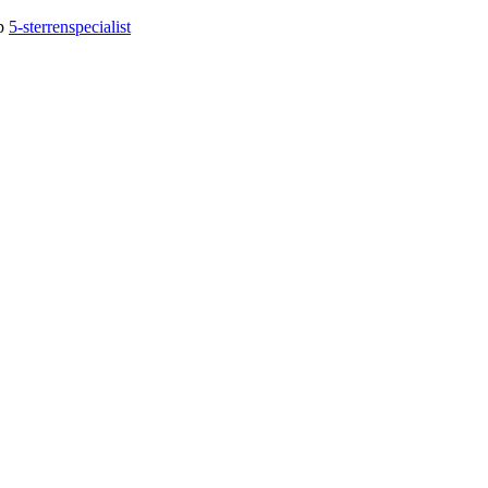
op
5-sterrenspecialist