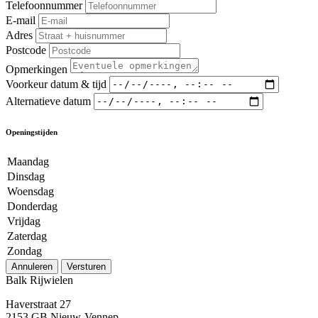
Telefoonnummer
E-mail
Adres
Postcode
Opmerkingen
Voorkeur datum & tijd
Alternatieve datum
Openingstijden
Maandag
Dinsdag
Woensdag
Donderdag
Vrijdag
Zaterdag
Zondag
Annuleren
Versturen
Balk Rijwielen
Haverstraat 27
2153 GB Nieuw-Vennep