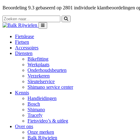
Beoordeling
9.3
gebaseerd op
2801
individuele klantbeoordelingen 
Fietslease
Fietsen
Accessoires
Diensten
Bikefitting
Werkplaats
Onderhoudsbeurten
Verzekeren
Sleutelservice
Shimano service center
Kennis
Handleidingen
Bosch
Shimano
Tracefy
Fietsvideo’s & uitleg
Over ons
Onze merken
Balk Rijwielen