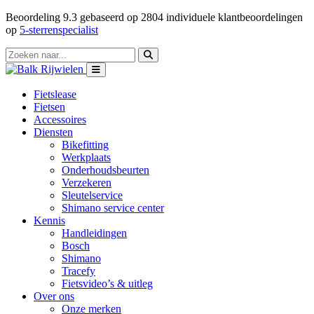
Beoordeling
9.3
gebaseerd op
2804
individuele klantbeoordelingen
op
5-sterrenspecialist
Fietslease
Fietsen
Accessoires
Diensten
Bikefitting
Werkplaats
Onderhoudsbeurten
Verzekeren
Sleutelservice
Shimano service center
Kennis
Handleidingen
Bosch
Shimano
Tracefy
Fietsvideo’s & uitleg
Over ons
Onze merken