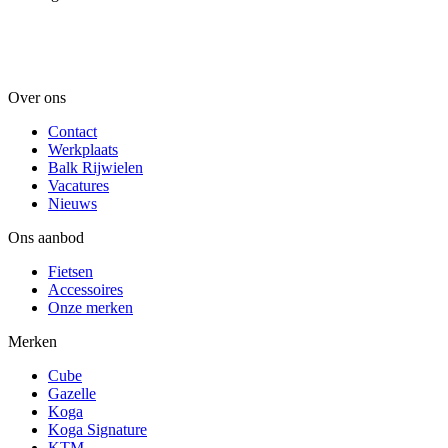
Over ons
Contact
Werkplaats
Balk Rijwielen
Vacatures
Nieuws
Ons aanbod
Fietsen
Accessoires
Onze merken
Merken
Cube
Gazelle
Koga
Koga Signature
KTM