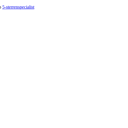
op
5-sterrenspecialist