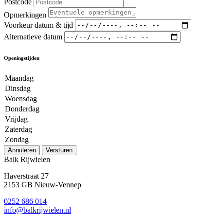
Postcode
Opmerkingen
Voorkeur datum & tijd
Alternatieve datum
Openingstijden
Maandag
Dinsdag
Woensdag
Donderdag
Vrijdag
Zaterdag
Zondag
Annuleren
Versturen
Balk Rijwielen
Haverstraat 27
2153 GB Nieuw-Vennep
0252 686 014
info@balkrijwielen.nl