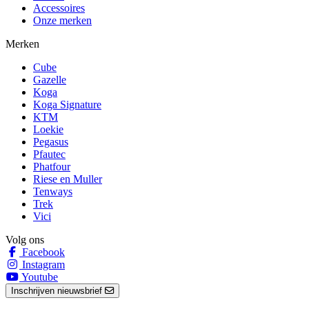
Accessoires
Onze merken
Merken
Cube
Gazelle
Koga
Koga Signature
KTM
Loekie
Pegasus
Pfautec
Phatfour
Riese en Muller
Tenways
Trek
Vici
Volg ons
Facebook
Instagram
Youtube
Inschrijven nieuwsbrief