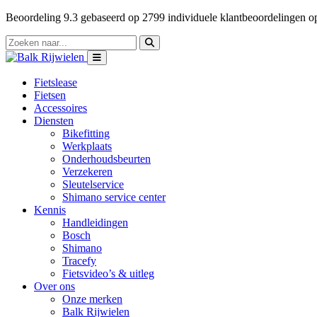
Beoordeling
9.3
gebaseerd op
2799
individuele klantbeoordelingen 
Fietslease
Fietsen
Accessoires
Diensten
Bikefitting
Werkplaats
Onderhoudsbeurten
Verzekeren
Sleutelservice
Shimano service center
Kennis
Handleidingen
Bosch
Shimano
Tracefy
Fietsvideo’s & uitleg
Over ons
Onze merken
Balk Rijwielen