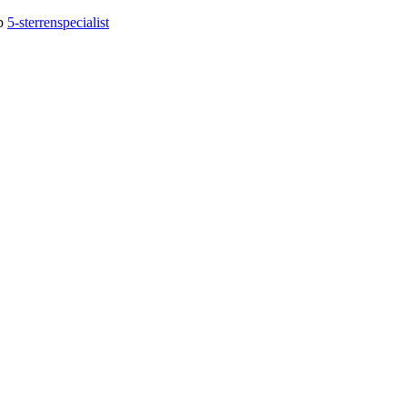
op
5-sterrenspecialist