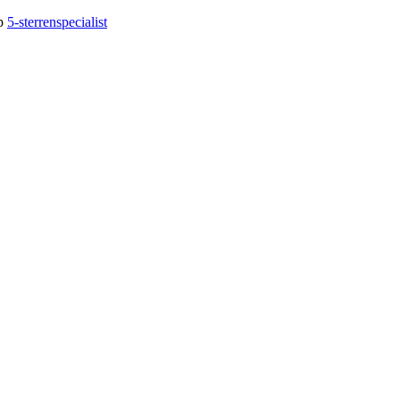
op
5-sterrenspecialist