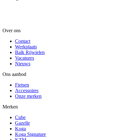
Over ons
Contact
Werkplaats
Balk Rijwielen
Vacatures
Nieuws
Ons aanbod
Fietsen
Accessoires
Onze merken
Merken
Cube
Gazelle
Koga
Koga Signature
KTM