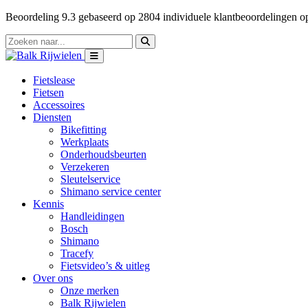
Beoordeling
9.3
gebaseerd op
2804
individuele klantbeoordelingen 
Fietslease
Fietsen
Accessoires
Diensten
Bikefitting
Werkplaats
Onderhoudsbeurten
Verzekeren
Sleutelservice
Shimano service center
Kennis
Handleidingen
Bosch
Shimano
Tracefy
Fietsvideo’s & uitleg
Over ons
Onze merken
Balk Rijwielen