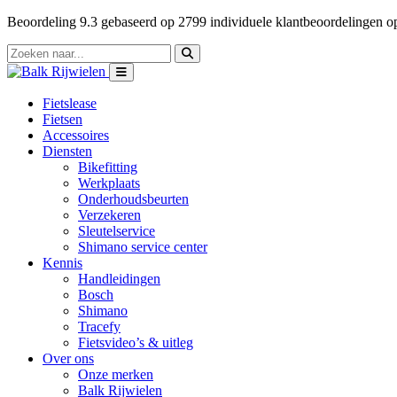
Beoordeling
9.3
gebaseerd op
2799
individuele klantbeoordelingen 
Fietslease
Fietsen
Accessoires
Diensten
Bikefitting
Werkplaats
Onderhoudsbeurten
Verzekeren
Sleutelservice
Shimano service center
Kennis
Handleidingen
Bosch
Shimano
Tracefy
Fietsvideo’s & uitleg
Over ons
Onze merken
Balk Rijwielen