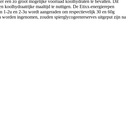
er een zo groot mogelijke voorraad koolhydraten te bevatten. Dit
een koolhydraatrijke maaltijd te nuttigen. De Etixx-energierepen
van 1-2u en 2-3u wordt aangeraden om respectievelijk 30 en 60g
n worden ingenomen, zouden spierglycogeenreserves uitgeput zijn na