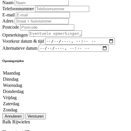
Naam
Telefoonnummer
E-mail
Adres
Postcode
Opmerkingen
Voorkeur datum & tijd
Alternatieve datum
Openingstijden
Maandag
Dinsdag
Woensdag
Donderdag
Vrijdag
Zaterdag
Zondag
Annuleren
Versturen
Balk Rijwielen