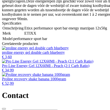
spierglycogeen.Deze energierepen zijn geschikt voor zowel vóór als t
gebeurt door de dagen vóór de wedstrijd of zware training koolhydraatr
kunnen gegeten worden als tussendoortje de dagen vóór de wedstrijd e
koolhydraten in te nemen per uur, wat overeenkomt met 1 à 2 energi
ongeveer 90min.
Specificaties
Omschrijving
Etixx performance sport bar energy marzipan 12x50g
Merk
ETIXX
Model
performance sport bar
Gerelateerde producten
proline energy gel double carb blueberry
€ 3,60
Pro Line Energy Gel 12X60Ml - Peach (2:1 Carb Ratio)
€ 34,99
Proline recovery shake banana 1000gram
€ 52,99
Contact