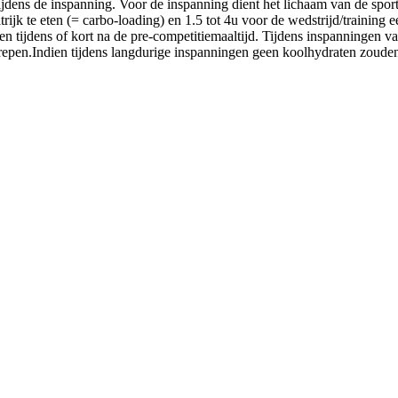
ijdens de inspanning. Voor de inspanning dient het lichaam van de sport
ijk te eten (= carbo-loading) en 1.5 tot 4u voor de wedstrijd/training 
n tijdens of kort na de pre-competitiemaaltijd. Tijdens inspanningen 
erepen.Indien tijdens langdurige inspanningen geen koolhydraten zoude