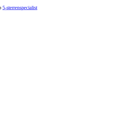
op
5-sterrenspecialist