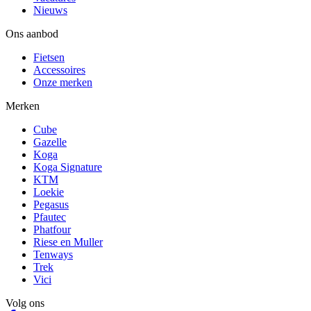
Nieuws
Ons aanbod
Fietsen
Accessoires
Onze merken
Merken
Cube
Gazelle
Koga
Koga Signature
KTM
Loekie
Pegasus
Pfautec
Phatfour
Riese en Muller
Tenways
Trek
Vici
Volg ons