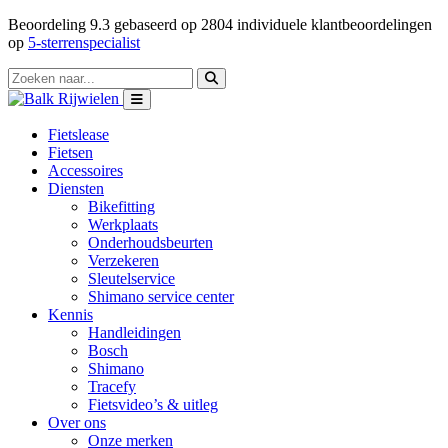
Beoordeling
9.3
gebaseerd op
2804
individuele klantbeoordelingen
op
5-sterrenspecialist
Fietslease
Fietsen
Accessoires
Diensten
Bikefitting
Werkplaats
Onderhoudsbeurten
Verzekeren
Sleutelservice
Shimano service center
Kennis
Handleidingen
Bosch
Shimano
Tracefy
Fietsvideo’s & uitleg
Over ons
Onze merken