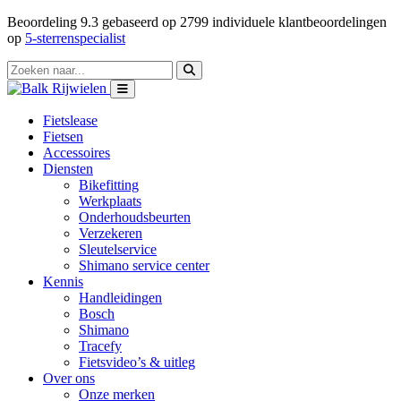
Beoordeling
9.3
gebaseerd op
2799
individuele klantbeoordelingen
op
5-sterrenspecialist
Fietslease
Fietsen
Accessoires
Diensten
Bikefitting
Werkplaats
Onderhoudsbeurten
Verzekeren
Sleutelservice
Shimano service center
Kennis
Handleidingen
Bosch
Shimano
Tracefy
Fietsvideo’s & uitleg
Over ons
Onze merken