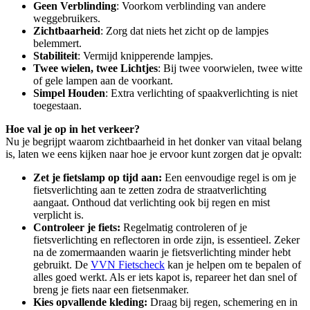
Geen Verblinding
: Voorkom verblinding van andere
weggebruikers.
Zichtbaarheid
: Zorg dat niets het zicht op de lampjes
belemmert.
Stabiliteit
: Vermijd knipperende lampjes.
Twee wielen, twee Lichtjes
: Bij twee voorwielen, twee witte
of gele lampen aan de voorkant.
Simpel Houden
: Extra verlichting of spaakverlichting is niet
toegestaan.
Hoe val je op in het verkeer?
Nu je begrijpt waarom zichtbaarheid in het donker van vitaal belang
is, laten we eens kijken naar hoe je ervoor kunt zorgen dat je opvalt:
Zet je fietslamp op tijd aan:
Een eenvoudige regel is om je
fietsverlichting aan te zetten zodra de straatverlichting
aangaat. Onthoud dat verlichting ook bij regen en mist
verplicht is.
Controleer je fiets:
Regelmatig controleren of je
fietsverlichting en reflectoren in orde zijn, is essentieel. Zeker
na de zomermaanden waarin je fietsverlichting minder hebt
gebruikt. De
VVN Fietscheck
kan je helpen om te bepalen of
alles goed werkt. Als er iets kapot is, repareer het dan snel of
breng je fiets naar een fietsenmaker.
Kies opvallende kleding:
Draag bij regen, schemering en in