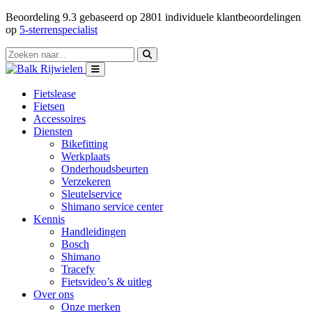
Beoordeling
9.3
gebaseerd op
2801
individuele klantbeoordelingen
op
5-sterrenspecialist
Fietslease
Fietsen
Accessoires
Diensten
Bikefitting
Werkplaats
Onderhoudsbeurten
Verzekeren
Sleutelservice
Shimano service center
Kennis
Handleidingen
Bosch
Shimano
Tracefy
Fietsvideo’s & uitleg
Over ons
Onze merken