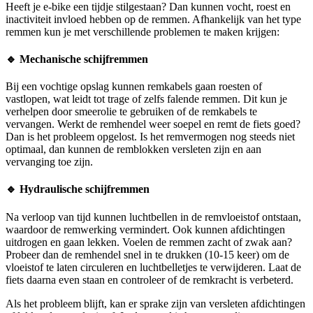
Heeft je e-bike een tijdje stilgestaan? Dan kunnen vocht, roest en
inactiviteit invloed hebben op de remmen. Afhankelijk van het type
remmen kun je met verschillende problemen te maken krijgen:
🔹 Mechanische schijfremmen
Bij een vochtige opslag kunnen remkabels gaan roesten of
vastlopen, wat leidt tot trage of zelfs falende remmen. Dit kun je
verhelpen door smeerolie te gebruiken of de remkabels te
vervangen. Werkt de remhendel weer soepel en remt de fiets goed?
Dan is het probleem opgelost. Is het remvermogen nog steeds niet
optimaal, dan kunnen de remblokken versleten zijn en aan
vervanging toe zijn.
🔹 Hydraulische schijfremmen
Na verloop van tijd kunnen luchtbellen in de remvloeistof ontstaan,
waardoor de remwerking vermindert. Ook kunnen afdichtingen
uitdrogen en gaan lekken. Voelen de remmen zacht of zwak aan?
Probeer dan de remhendel snel in te drukken (10-15 keer) om de
vloeistof te laten circuleren en luchtbelletjes te verwijderen. Laat de
fiets daarna even staan en controleer of de remkracht is verbeterd.
Als het probleem blijft, kan er sprake zijn van versleten afdichtingen