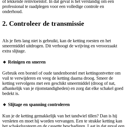
of lekkende remvloeistof. In dat geval is het verstandig om een
professional te raadplegen voor een volledige controle en
onderhoud.
2. Controleer de transmissie
Als je fiets lang niet is gebruikt, kan de ketting roesten en het
smeermiddel uitdrogen. Dit verhoogt de wrijving en veroorzaakt
extra slijtage.
🔹 Reinigen en smeren
Gebruik een borstel of oude tandenborstel met kettingontvetter om
vuil te verwijderen en veeg de ketting daarna droog. Smeer de
ketting vervolgens met een geschikt smeermiddel (droog of nat,
afhankelijk van je rijomstandigheden) en zorg dat elke schakel goed
bedekt is.
🔹 Slijtage en spanning controleren
Kun je de ketting gemakkelijk van het tandwiel tillen? Dan is hij
versleten en moet hij worden vervangen. Een te strakke ketting kan
het schakelsysteem en de cassette beschadigen. Laat in dat geval een