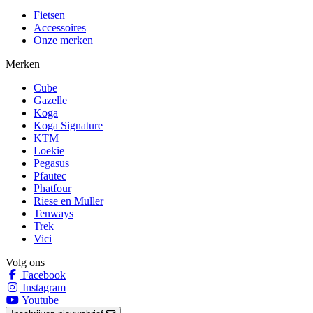
Fietsen
Accessoires
Onze merken
Merken
Cube
Gazelle
Koga
Koga Signature
KTM
Loekie
Pegasus
Pfautec
Phatfour
Riese en Muller
Tenways
Trek
Vici
Volg ons
Facebook
Instagram
Youtube