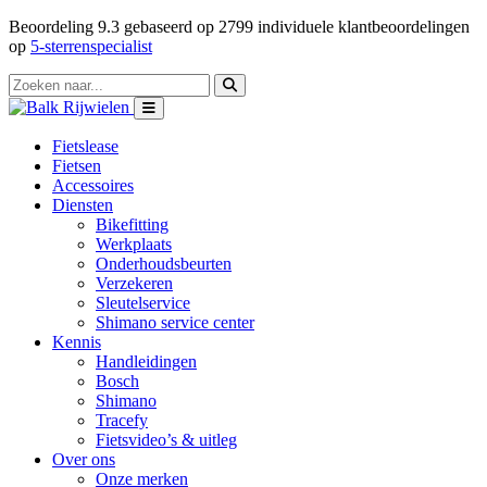
Beoordeling
9.3
gebaseerd op
2799
individuele klantbeoordelingen
op
5-sterrenspecialist
Fietslease
Fietsen
Accessoires
Diensten
Bikefitting
Werkplaats
Onderhoudsbeurten
Verzekeren
Sleutelservice
Shimano service center
Kennis
Handleidingen
Bosch
Shimano
Tracefy
Fietsvideo’s & uitleg
Over ons
Onze merken