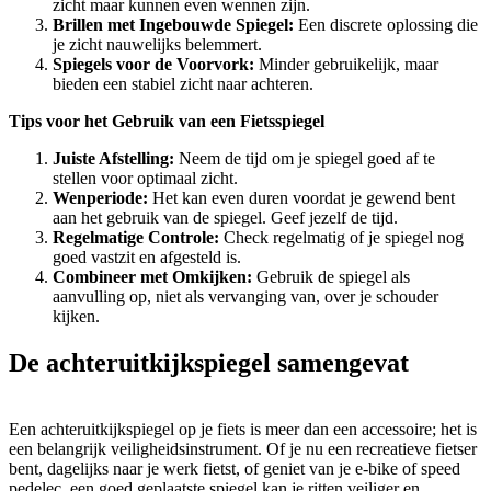
zicht maar kunnen even wennen zijn.
Brillen met Ingebouwde Spiegel:
Een discrete oplossing die
je zicht nauwelijks belemmert.
Spiegels voor de Voorvork:
Minder gebruikelijk, maar
bieden een stabiel zicht naar achteren.
Tips voor het Gebruik van een Fietsspiegel
Juiste Afstelling:
Neem de tijd om je spiegel goed af te
stellen voor optimaal zicht.
Wenperiode:
Het kan even duren voordat je gewend bent
aan het gebruik van de spiegel. Geef jezelf de tijd.
Regelmatige Controle:
Check regelmatig of je spiegel nog
goed vastzit en afgesteld is.
Combineer met Omkijken:
Gebruik de spiegel als
aanvulling op, niet als vervanging van, over je schouder
kijken.
De achteruitkijkspiegel samengevat
Een achteruitkijkspiegel op je fiets is meer dan een accessoire; het is
een belangrijk veiligheidsinstrument. Of je nu een recreatieve fietser
bent, dagelijks naar je werk fietst, of geniet van je e-bike of speed
pedelec, een goed geplaatste spiegel kan je ritten veiliger en