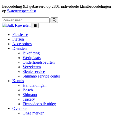
Beoordeling
9.3
gebaseerd op
2801
individuele klantbeoordelingen
op
5-sterrenspecialist
Fietslease
Fietsen
Accessoires
Diensten
Bikefitting
Werkplaats
Onderhoudsbeurten
Verzekeren
Sleutelservice
Shimano service center
Kennis
Handleidingen
Bosch
Shimano
Tracefy
Fietsvideo’s & uitleg
Over ons
Onze merken