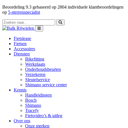
Beoordeling
9.3
gebaseerd op
2804
individuele klantbeoordelingen
op
5-sterrenspecialist
Fietslease
Fietsen
Accessoires
Diensten
Bikefitting
Werkplaats
Onderhoudsbeurten
Verzekeren
Sleutelservice
Shimano service center
Kennis
Handleidingen
Bosch
Shimano
Tracefy
Fietsvideo’s & uitleg
Over ons
Onze merken