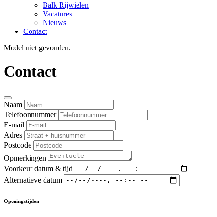
Balk Rijwielen
Vacatures
Nieuws
Contact
Model niet gevonden.
Contact
Naam
Telefoonnummer
E-mail
Adres
Postcode
Opmerkingen
Voorkeur datum & tijd
Alternatieve datum
Openingstijden