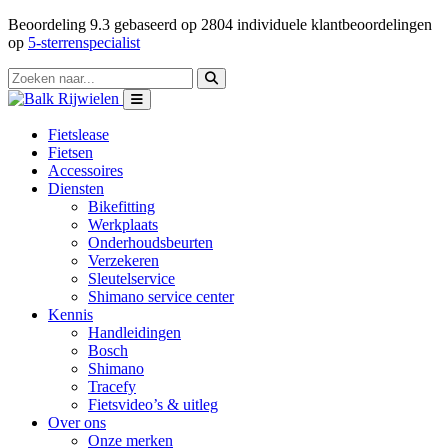
Beoordeling
9.3
gebaseerd op
2804
individuele klantbeoordelingen
op
5-sterrenspecialist
Fietslease
Fietsen
Accessoires
Diensten
Bikefitting
Werkplaats
Onderhoudsbeurten
Verzekeren
Sleutelservice
Shimano service center
Kennis
Handleidingen
Bosch
Shimano
Tracefy
Fietsvideo’s & uitleg
Over ons
Onze merken