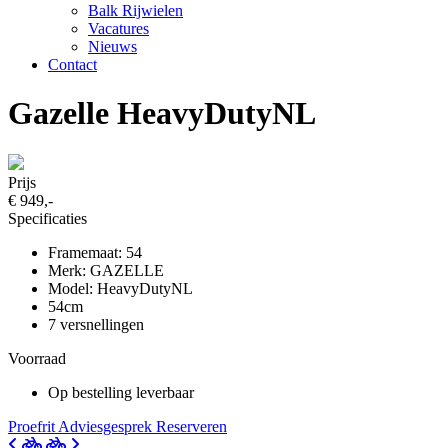
Balk Rijwielen
Vacatures
Nieuws
Contact
Gazelle HeavyDutyNL
Prijs
€ 949,-
Specificaties
Framemaat: 54
Merk: GAZELLE
Model: HeavyDutyNL
54cm
7 versnellingen
Voorraad
Op bestelling leverbaar
Proefrit
Adviesgesprek
Reserveren