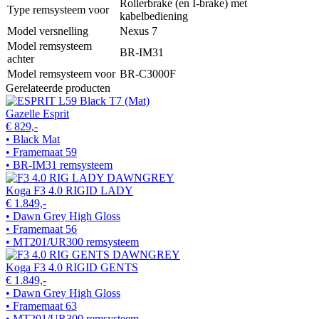
Rollerbrake (en I-brake) met
Type remsysteem voor
kabelbediening
Model versnelling
Nexus 7
Model remsysteem
BR-IM31
achter
Model remsysteem voor
BR-C3000F
Gerelateerde producten
Gazelle Esprit
€ 829,-
• Black Mat
• Framemaat 59
• BR-IM31 remsysteem
Koga F3 4.0 RIGID LADY
€ 1.849,-
• Dawn Grey High Gloss
• Framemaat 56
• MT201/UR300 remsysteem
Koga F3 4.0 RIGID GENTS
€ 1.849,-
• Dawn Grey High Gloss
• Framemaat 63
• MT201/UR300 remsysteem