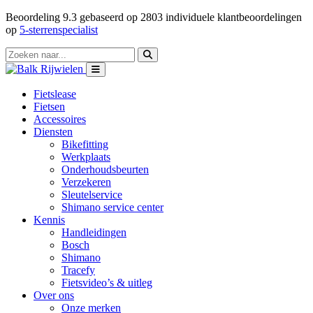
Beoordeling
9.3
gebaseerd op
2803
individuele klantbeoordelingen
op
5-sterrenspecialist
Fietslease
Fietsen
Accessoires
Diensten
Bikefitting
Werkplaats
Onderhoudsbeurten
Verzekeren
Sleutelservice
Shimano service center
Kennis
Handleidingen
Bosch
Shimano
Tracefy
Fietsvideo’s & uitleg
Over ons
Onze merken