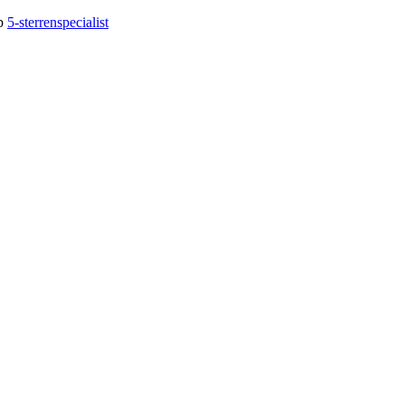
op
5-sterrenspecialist