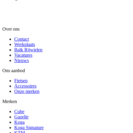
Over ons
Contact
Werkplaats
Balk Rijwielen
Vacatures
Nieuws
Ons aanbod
Fietsen
Accessoires
Onze merken
Merken
Cube
Gazelle
Koga
Koga Signature
KTM