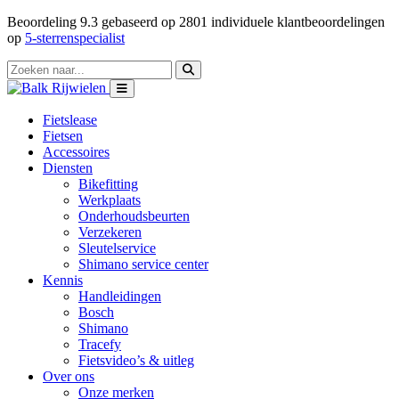
Beoordeling
9.3
gebaseerd op
2801
individuele klantbeoordelingen
op
5-sterrenspecialist
Fietslease
Fietsen
Accessoires
Diensten
Bikefitting
Werkplaats
Onderhoudsbeurten
Verzekeren
Sleutelservice
Shimano service center
Kennis
Handleidingen
Bosch
Shimano
Tracefy
Fietsvideo’s & uitleg
Over ons
Onze merken