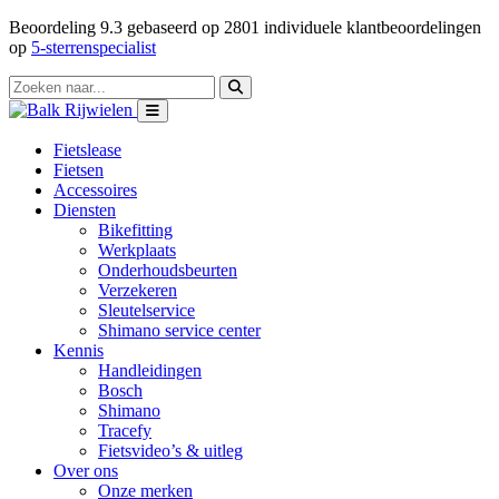
Beoordeling
9.3
gebaseerd op
2801
individuele klantbeoordelingen
op
5-sterrenspecialist
Fietslease
Fietsen
Accessoires
Diensten
Bikefitting
Werkplaats
Onderhoudsbeurten
Verzekeren
Sleutelservice
Shimano service center
Kennis
Handleidingen
Bosch
Shimano
Tracefy
Fietsvideo’s & uitleg
Over ons
Onze merken