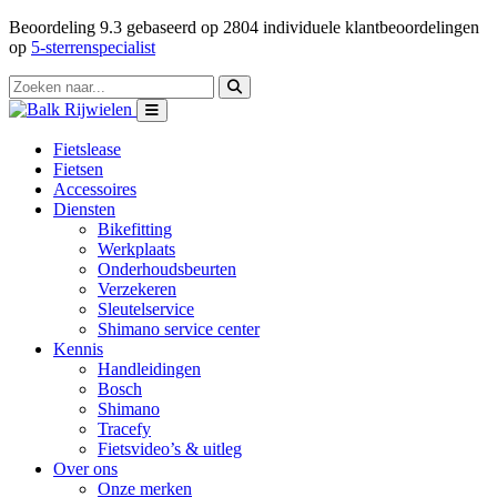
Beoordeling
9.3
gebaseerd op
2804
individuele klantbeoordelingen
op
5-sterrenspecialist
Fietslease
Fietsen
Accessoires
Diensten
Bikefitting
Werkplaats
Onderhoudsbeurten
Verzekeren
Sleutelservice
Shimano service center
Kennis
Handleidingen
Bosch
Shimano
Tracefy
Fietsvideo’s & uitleg
Over ons
Onze merken