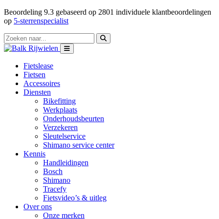
Beoordeling
9.3
gebaseerd op
2801
individuele klantbeoordelingen
op
5-sterrenspecialist
Fietslease
Fietsen
Accessoires
Diensten
Bikefitting
Werkplaats
Onderhoudsbeurten
Verzekeren
Sleutelservice
Shimano service center
Kennis
Handleidingen
Bosch
Shimano
Tracefy
Fietsvideo’s & uitleg
Over ons
Onze merken