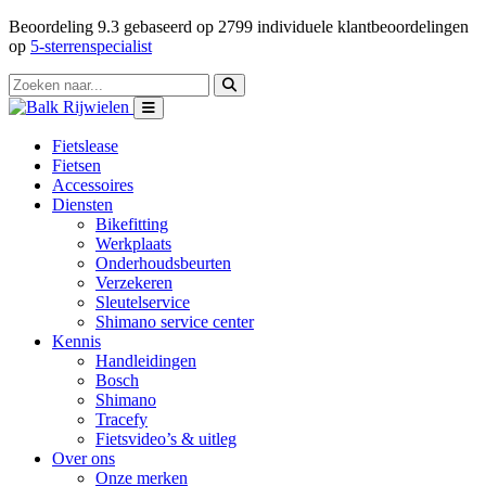
Beoordeling
9.3
gebaseerd op
2799
individuele klantbeoordelingen
op
5-sterrenspecialist
Fietslease
Fietsen
Accessoires
Diensten
Bikefitting
Werkplaats
Onderhoudsbeurten
Verzekeren
Sleutelservice
Shimano service center
Kennis
Handleidingen
Bosch
Shimano
Tracefy
Fietsvideo’s & uitleg
Over ons
Onze merken