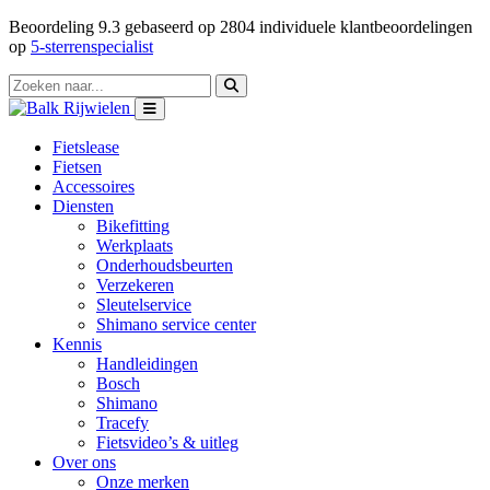
Beoordeling
9.3
gebaseerd op
2804
individuele klantbeoordelingen
op
5-sterrenspecialist
Fietslease
Fietsen
Accessoires
Diensten
Bikefitting
Werkplaats
Onderhoudsbeurten
Verzekeren
Sleutelservice
Shimano service center
Kennis
Handleidingen
Bosch
Shimano
Tracefy
Fietsvideo’s & uitleg
Over ons
Onze merken