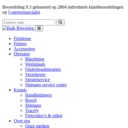
Beoordeling
9.3
gebaseerd op
2804
individuele klantbeoordelingen
op
5-sterrenspecialist
Fietslease
Fietsen
Accessoires
Diensten
Bikefitting
Werkplaats
Onderhoudsbeurten
Verzekeren
Sleutelservice
Shimano service center
Kennis
Handleidingen
Bosch
Shimano
Tracefy
Fietsvideo’s & uitleg
Over ons
Onze merken