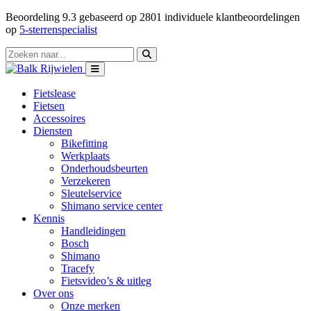
Beoordeling
9.3
gebaseerd op
2801
individuele klantbeoordelingen
op
5-sterrenspecialist
Fietslease
Fietsen
Accessoires
Diensten
Bikefitting
Werkplaats
Onderhoudsbeurten
Verzekeren
Sleutelservice
Shimano service center
Kennis
Handleidingen
Bosch
Shimano
Tracefy
Fietsvideo’s & uitleg
Over ons
Onze merken