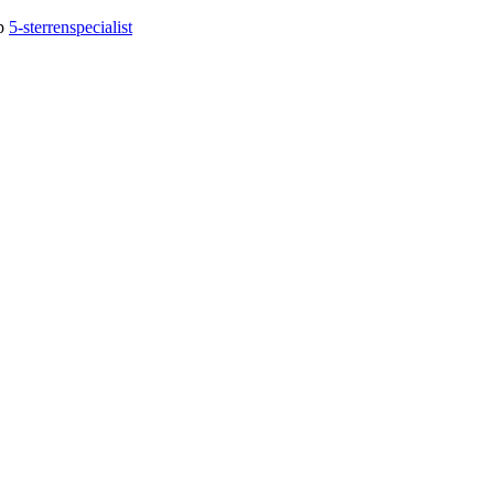
op
5-sterrenspecialist