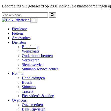
Beoordeling
9.3
gebaseerd op
2801
individuele klantbeoordelingen 
Fietslease
Fietsen
Accessoires
Diensten
Bikefitting
Werkplaats
Onderhoudsbeurten
Verzekeren
Sleutelservice
Shimano service center
Kennis
Handleidingen
Bosch
Shimano
Tracefy
Fietsvideo’s & uitleg
Over ons
Onze merken
Balk Rijwielen