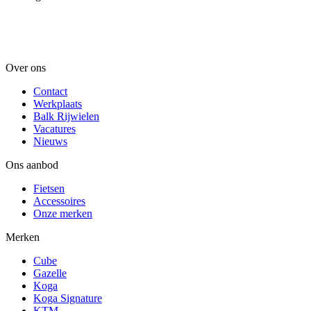
Over ons
Contact
Werkplaats
Balk Rijwielen
Vacatures
Nieuws
Ons aanbod
Fietsen
Accessoires
Onze merken
Merken
Cube
Gazelle
Koga
Koga Signature
KTM