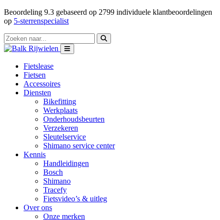
Beoordeling
9.3
gebaseerd op
2799
individuele klantbeoordelingen
op
5-sterrenspecialist
Fietslease
Fietsen
Accessoires
Diensten
Bikefitting
Werkplaats
Onderhoudsbeurten
Verzekeren
Sleutelservice
Shimano service center
Kennis
Handleidingen
Bosch
Shimano
Tracefy
Fietsvideo’s & uitleg
Over ons
Onze merken