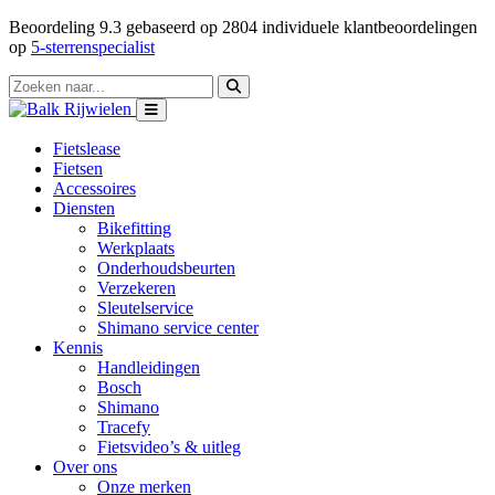
Beoordeling
9.3
gebaseerd op
2804
individuele klantbeoordelingen
op
5-sterrenspecialist
Fietslease
Fietsen
Accessoires
Diensten
Bikefitting
Werkplaats
Onderhoudsbeurten
Verzekeren
Sleutelservice
Shimano service center
Kennis
Handleidingen
Bosch
Shimano
Tracefy
Fietsvideo’s & uitleg
Over ons
Onze merken