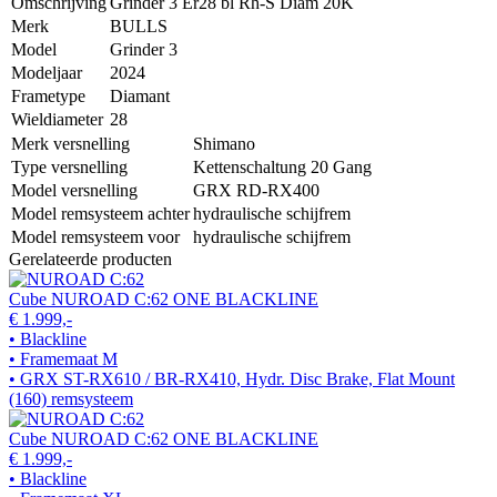
Omschrijving
Grinder 3 Er28 bl Rh-S Diam 20K
Merk
BULLS
Model
Grinder 3
Modeljaar
2024
Frametype
Diamant
Wieldiameter
28
Merk versnelling
Shimano
Type versnelling
Kettenschaltung 20 Gang
Model versnelling
GRX RD-RX400
Model remsysteem achter
hydraulische schijfrem
Model remsysteem voor
hydraulische schijfrem
Gerelateerde producten
Cube NUROAD C:62 ONE BLACKLINE
€ 1.999,-
• Blackline
• Framemaat M
• GRX ST-RX610 / BR-RX410, Hydr. Disc Brake, Flat Mount
(160) remsysteem
Cube NUROAD C:62 ONE BLACKLINE
€ 1.999,-
• Blackline