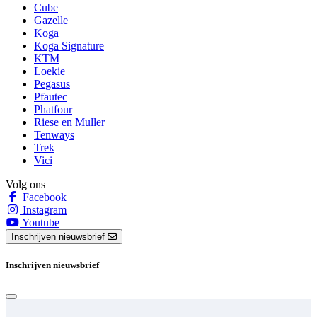
Cube
Gazelle
Koga
Koga Signature
KTM
Loekie
Pegasus
Pfautec
Phatfour
Riese en Muller
Tenways
Trek
Vici
Volg ons
Facebook
Instagram
Youtube
Inschrijven nieuwsbrief
Inschrijven nieuwsbrief