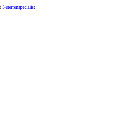
op
5-sterrenspecialist