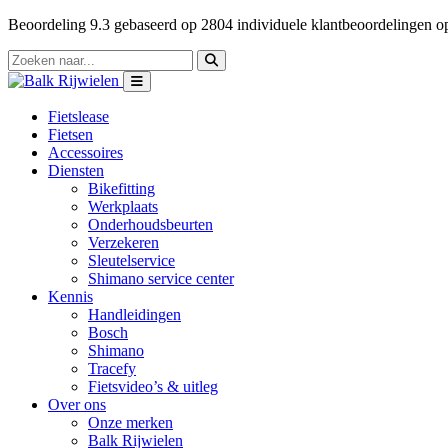
Beoordeling
9.3
gebaseerd op
2804
individuele klantbeoordelingen 
Fietslease
Fietsen
Accessoires
Diensten
Bikefitting
Werkplaats
Onderhoudsbeurten
Verzekeren
Sleutelservice
Shimano service center
Kennis
Handleidingen
Bosch
Shimano
Tracefy
Fietsvideo’s & uitleg
Over ons
Onze merken
Balk Rijwielen