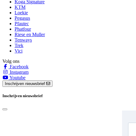
Koga Signature
KTM
Loekie
Pegasus
Pfautec
Phatfour
Riese en Muller
Tenways
Trek
Vici
Volg ons
Facebook
Instagram
Youtube
Inschrijven nieuwsbrief
Inschrijven nieuwsbrief