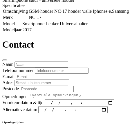
Smarmtphone stuur - universele houder
Specificaties
Omschrijving
GSM-houder NC-17 houder v.alle Iphones-e.Samsung
Merk
NC-17
Model
Smartphone Lenker Universalhalter
Modeljaar
2017
Contact
Naam
Telefoonnummer
E-mail
Adres
Postcode
Opmerkingen
Voorkeur datum & tijd
Alternatieve datum
Openingstijden