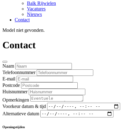
Balk Rijwielen
Vacatures
Nieuws
Contact
Model niet gevonden.
Contact
Naam
Telefoonnummer
E-mail
Postcode
Huisnummer
Opmerkingen
Voorkeur datum & tijd
Alternatieve datum
Openingstijden