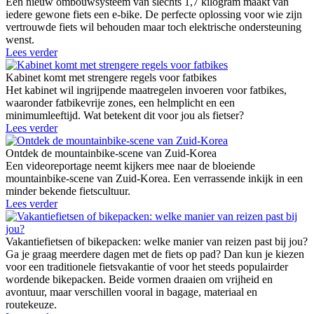
Een nieuw ombouwsysteem van slechts 1,7 kilogram maakt van
iedere gewone fiets een e-bike. De perfecte oplossing voor wie zijn
vertrouwde fiets wil behouden maar toch elektrische ondersteuning
wenst.
Lees verder
Kabinet komt met strengere regels voor fatbikes
Het kabinet wil ingrijpende maatregelen invoeren voor fatbikes,
waaronder fatbikevrije zones, een helmplicht en een
minimumleeftijd. Wat betekent dit voor jou als fietser?
Lees verder
Ontdek de mountainbike-scene van Zuid-Korea
Een videoreportage neemt kijkers mee naar de bloeiende
mountainbike-scene van Zuid-Korea. Een verrassende inkijk in een
minder bekende fietscultuur.
Lees verder
Vakantiefietsen of bikepacken: welke manier van reizen past bij jou?
Ga je graag meerdere dagen met de fiets op pad? Dan kun je kiezen
voor een traditionele fietsvakantie of voor het steeds populairder
wordende bikepacken. Beide vormen draaien om vrijheid en
avontuur, maar verschillen vooral in bagage, materiaal en
routekeuze.