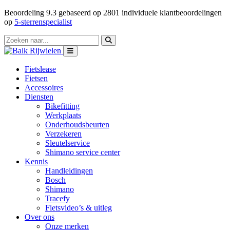
Beoordeling
9.3
gebaseerd op
2801
individuele klantbeoordelingen
op
5-sterrenspecialist
Fietslease
Fietsen
Accessoires
Diensten
Bikefitting
Werkplaats
Onderhoudsbeurten
Verzekeren
Sleutelservice
Shimano service center
Kennis
Handleidingen
Bosch
Shimano
Tracefy
Fietsvideo’s & uitleg
Over ons
Onze merken