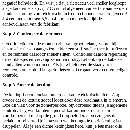
negatief beïnvloedt. En wist je dat je fietsaccu veel sneller leegloopt
als je banden te slap zijn? Over het algemeen varieert de aanbevolen
bandenspanning voor elektrische fietsen met banden van ongeveer 3
à 4 centimeter tussen 5,5 en 4 bar, maar check altijd de
aanbevelingen van de fabrikant.
Stap 2. Controleer de remmen
Goed functionerende remmen zijn van groot belang, vooral bij
elektrische fietsen aangezien je hier een stuk sneller mee kunt fietsen
en de remmen daardoor sneller slijten. Controleer daarom regelmatig
de remblokjes en vervang ze indien nodig. Let ook op de kabels en
handvatten van je remmen. Als je twijfelt over de staat van je
remmen, kun je altijd langs de fietsenmaker gaan voor een volledige
controle.
Stap 3. Smeer de ketting
De ketting is een cruciaal onderdeel van je elektrische fiets. Zorg
ervoor dat de ketting soepel loopt door deze regelmatig in te smeren.
Doe dit vlak voor de zomerperiode, bijvoorbeeld tijdens je algemene
controle. Leg wat krantenpapier of karton onder de fiets om te
voorkomen dat olie op de grond druppelt. Draai vervolgens de
pedalen rond terwijl je langzaam wat kettingolie op de ketting laat
druppelen. Als je een dichte kettingkast hebt, kun je iets meer olie