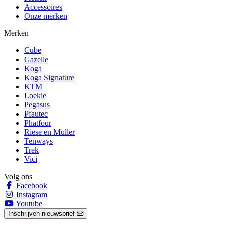
Accessoires
Onze merken
Merken
Cube
Gazelle
Koga
Koga Signature
KTM
Loekie
Pegasus
Pfautec
Phatfour
Riese en Muller
Tenways
Trek
Vici
Volg ons
Facebook
Instagram
Youtube
Inschrijven nieuwsbrief