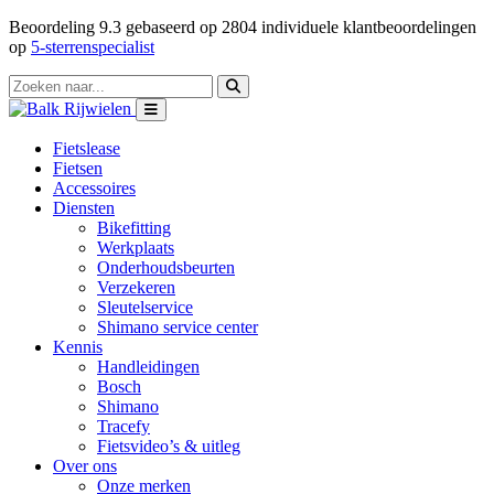
Beoordeling
9.3
gebaseerd op
2804
individuele klantbeoordelingen
op
5-sterrenspecialist
Fietslease
Fietsen
Accessoires
Diensten
Bikefitting
Werkplaats
Onderhoudsbeurten
Verzekeren
Sleutelservice
Shimano service center
Kennis
Handleidingen
Bosch
Shimano
Tracefy
Fietsvideo’s & uitleg
Over ons
Onze merken