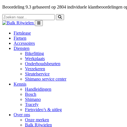
Beoordeling
9.3
gebaseerd op
2804
individuele klantbeoordelingen 
Fietslease
Fietsen
Accessoires
Diensten
Bikefitting
Werkplaats
Onderhoudsbeurten
Verzekeren
Sleutelservice
Shimano service center
Kennis
Handleidingen
Bosch
Shimano
Tracefy
Fietsvideo’s & uitleg
Over ons
Onze merken
Balk Rijwielen