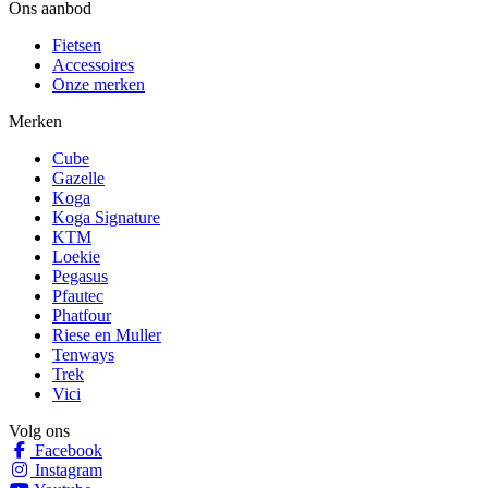
Ons aanbod
Fietsen
Accessoires
Onze merken
Merken
Cube
Gazelle
Koga
Koga Signature
KTM
Loekie
Pegasus
Pfautec
Phatfour
Riese en Muller
Tenways
Trek
Vici
Volg ons
Facebook
Instagram