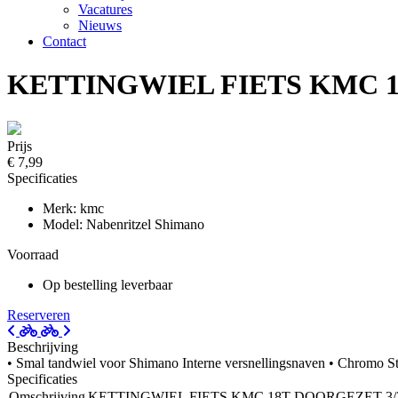
Vacatures
Nieuws
Contact
KETTINGWIEL FIETS KMC 18
Prijs
€ 7,99
Specificaties
Merk: kmc
Model: Nabenritzel Shimano
Voorraad
Op bestelling leverbaar
Reserveren
Beschrijving
• Smal tandwiel voor Shimano Interne versnellingsnaven • Chromo St
Specificaties
Omschrijving
KETTINGWIEL FIETS KMC 18T DOORGEZET 3/32